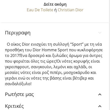
Δείτε ακόμη
Eau De Toilete
ή
Christian Dior
Περιγραφη
Ο οίκος Dior ενισχύει τη συλλογή “Sport” με τη νέα
προσθήκη του Dior Homme Sport που κυκλοφόρησε
το 2017!Ένα δροσερό και ξυλώδες άρωμα για άντρες
που φοριέται όλες τις ώρες!Οι νότες κορυφής είναι
γκρειπφρουτ, σανγκουίνι, λεμόνι και αχλάδι, οι
μεσαίες νότες είναι ροζ πιπέρι, μοσχοκάρυδο και
γεράνι ενώ οι νότες της βάσης είναι βέτιβερ και
σανδαλόξυλο!
Ρωτήστε μας
Κριτικές